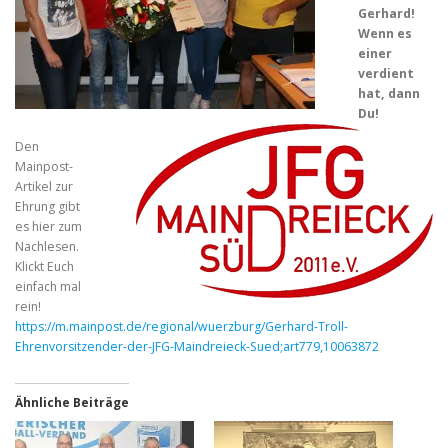
Gerhard!
Wenn es
einer
verdient
hat, dann
Du!
Den
Mainpost-
Artikel zur
Ehrung gibt
es hier zum
Nachlesen.
Klickt Euch
einfach mal
rein!
https://m.mainpost.de/regional/wuerzburg/Gerhard-Troll-
Ehrenvorsitzender-der-JFG-Maindreieck-Sued;art779,10063872
Ähnliche Beiträge