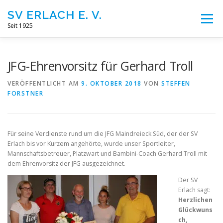
Zum
SV ERLACH E. V.
Inhalt
Menü
springen
Seit 1925
STARTSEITE
100 JAHRE
FUSSBALL
JFG-Ehrenvorsitz für Gerhard Troll
VERÖFFENTLICHT AM
9. OKTOBER 2018
VON
STEFFEN
FORSTNER
FITNESS
VEREIN
KONTAKT
IMPRESSUM
Für seine Verdienste rund um die JFG Maindreieck Süd, der der SV
Erlach bis vor Kurzem angehörte, wurde unser Sportleiter,
Mannschaftsbetreuer, Platzwart und Bambini-Coach Gerhard Troll mit
dem Ehrenvorsitz der JFG ausgezeichnet.
Der SV
Erlach sagt:
Herzlichen
Glückwuns
ch,