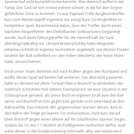
Spielverlauf nicht komplett konterkarierte. Was dennoch auffiel in der
Partie: Der Gast tat sich erneut extrem schwer, in die für den Gegner
gefährliche Zone zu kommen. So war Raphael Trolls Ausgleichstreffer
kurz nach Wiederanpfiff eigentlich die einzig klare SG-Möglichkeit im
kompletten Spiel. Bezeichnend dabei, dass der Treffer durch einen
kapitalen Abspielfehler des Dettelbacher Schlussmanns begünstigt
wurde. Auch beim Führungstreffer für die Heimelf half der Gast
allerdings tatkräftig mit. Christof Braterschofsky hatte Mitspieler
Johannes Schmitt im eigenen Sechzehner angeköpft, von dessen Rücken
landete der Ball schließlich vor den Füßen Weickerts, der keine Mühe
hatte, einzuschieben.
Doch unser Team stemmte sich nach Kräften gegen den Rückstand und
wollte dieses Spiel auf keinen Fall verlieren. Das dies nicht passierte ,
hatte es derweil vor allem Torwart Marco Bischoff zu verdanken, der
mehrfach in höchster Not rettete. Exemplarisch sei eine Situation in der
Schlussphase genannt, als Simon Bock im eigenen Strafraum den Ball
verlor und Bischoff im Eins gegen Eins gerade noch eine Hand an den
Ball brachte. Das irritierte den gegnerischen Stürmer derart, dass er
den Ball in der Folge am leeren Tor vorbeischoss. Auch kurz darauf
blieb Bischoff gegen einen alleine auf ihn zulaufenden Stürmer Sieger,
sodass die SG das 1:1 letztlich als Punktgewinn verbuchen durfte, auch
wenn dieser in der Endabrechnung nicht mehr allzu viel nutzen wird.