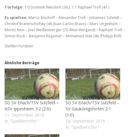
Torfolge:
1:0 Dominik Weickert (36.), 1:1 Raphael Troll (47.)
Es spielten:
Marco Bischoff – Alexander Troll – Johannes Schmitt –
Christof Braterschofsky (46./Juan Carlos Bravo) – Marc Ungethüm –
Moritz Rein – Joel Weißenberger (70./Max Weigand) – Raphael Troll –
Simon Bock – Benjamin Rügamer – Mohamed Alali (46./Philipp Röll)
Steffen Forstner
Ähnliche Beiträge
SG SV Erlach/TSV Sulzfeld –
SG SV Erlach/TSV Sulzfeld –
ASV Ippesheim 3:2 (2:0)
SV Gaukönigshofen 2:1
11. September 2018
(1:0)
In "Spielberichte"
18. September 2018
In "Spielberichte"