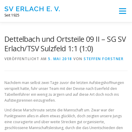
Zum
SV ERLACH E. V.
Inhalt
Menü
springen
Seit 1925
STARTSEITE
100 JAHRE
FUSSBALL
Dettelbach und Ortsteile 09 II – SG SV
Erlach/TSV Sulzfeld 1:1 (1:0)
FITNESS
VEREIN
KONTAKT
IMPRESSUM
VERÖFFENTLICHT AM
5. MAI 2018
VON
STEFFEN FORSTNER
Nachdem man selbst zwei Tage zuvor die letzten Aufstiegshoffnungen
verspielt hatte, fuhr unser Team mit der Devise nach Euerfeld den
Tabellenführer ein wenig zu ärgern und auf diese Art doch noch ins
Aufstiegsrennen einzugreifen.
Und diese Marschroute setzte die Mannschaft um. Zwar war der
Punktgewinn alles in allem etwas glücklich, doch zeigten unsere Jungs
eine couragierte und über weite Strecken gut organisierte,
geschlossene Mannschaftsleistung, durch die das Unentschieden den